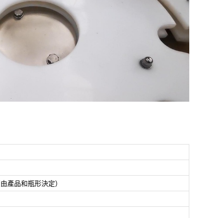
鐘（由產品和瓶形決定）