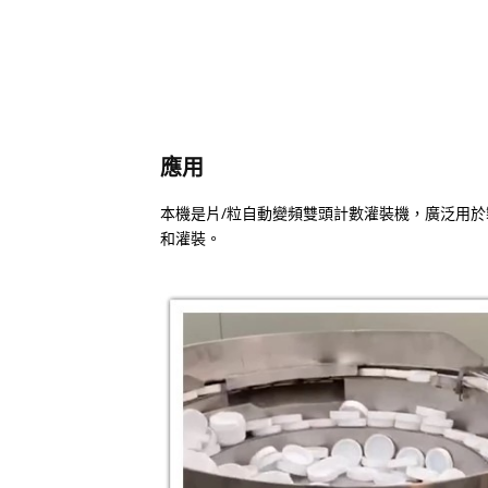
應用
本機是片/粒自動變頻雙頭計數灌裝機，廣泛用
和灌裝。