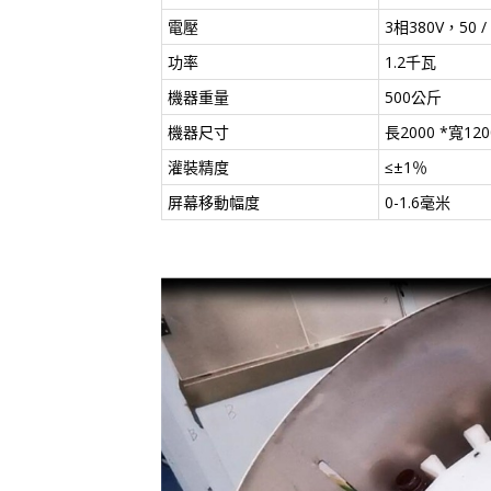
電壓
3相380V，50 /
功率
1.2千瓦
機器重量
500公斤
機器尺寸
長2000 *寬12
灌裝精度
≤±1％
屏幕移動幅度
0-1.6毫米