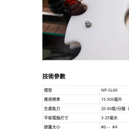
技術參數
模型
NP-SL60
應用標準
15-500毫升
生產能力
20-60瓶/分
平板電腦尺寸
3-25毫米
膠囊大小
#0 -- #4