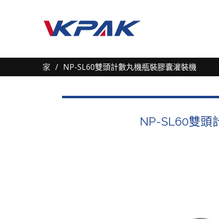
家
NP-SL60雙頭計數丸機瓶裝膠囊灌裝機
NP-SL60