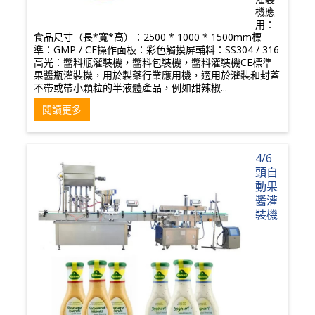
機應
用：
食品尺寸（長*寬*高）：2500 * 1000 * 1500mm標
準：GMP / CE操作面板：彩色觸摸屏輔料：SS304 / 316
高光：醬料瓶灌裝機，醬料包裝機，醬料灌裝機CE標準
果醬瓶灌裝機，用於製藥行業應用機，適用於灌裝和封蓋
不帶或帶小顆粒的半液體產品，例如甜辣椒...
閱讀更多
4/6
頭自
動果
醬灌
裝機