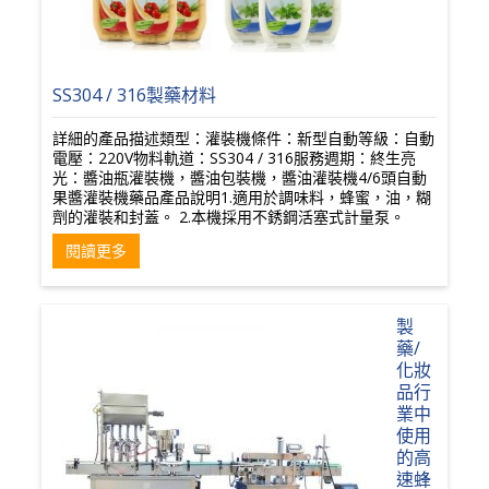
SS304 / 316製藥材料
詳細的產品描述類型：灌裝機條件：新型自動等級：自動
電壓：220V物料軌道：SS304 / 316服務週期：終生亮
光：醬油瓶灌裝機，醬油包裝機，醬油灌裝機4/6頭自動
果醬灌裝機藥品產品說明1.適用於調味料，蜂蜜，油，糊
劑的灌裝和封蓋。 2.本機採用不銹鋼活塞式計量泵。
閱讀更多
製
藥/
化妝
品行
業中
使用
的高
速蜂