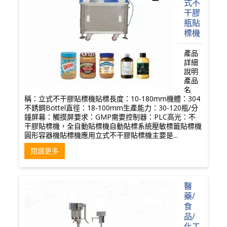
式不
干膠
瓶貼
標機
產品
詳細
說明
產品
名
稱：立式不干膠貼標機貼標長度：10-180mm機體：304
不銹鋼Bottel直徑：18-100mm生產能力：30-120瓶/分
鐘屏幕：觸摸屏要求：GMP需要控制器：PLC高光：不
干膠貼標機，全自動貼標機自動貼標系統壓敏標籤貼標機
圓形容器機貼標機應用立式不干膠貼標機主要是...
閱讀更多
醫
藥/
食
品/
化工