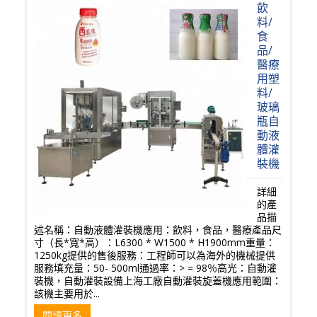
飲
料/
食
品/
醫療
用塑
料/
玻璃
瓶自
動液
體灌
裝機
詳細
的產
品描
述名稱：自動液體灌裝機應用：飲料，食品，醫療產品尺
寸（長*寬*高）：L6300 * W1500 * H1900mm重量：
1250kg提供的售後服務：工程師可以為海外的機械提供
服務填充量：50- 500ml通過率：> = 98％高光：自動灌
裝機，自動灌裝設備上海工廠自動灌裝旋蓋機應用範圍：
該機主要用於...
閱讀更多