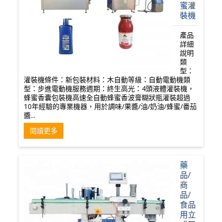
蜜灌
裝機
產品
詳細
說明
類
型：
灌裝機條件：新包裝材料：木自動等級：自動電動機類
型：步進電動機服務週期：終生高光：4頭液體灌裝機，
蜂蜜香囊包裝機高速全自動蜂蜜香波膏糊狀瓶灌裝超過
10年經驗的專業機器，用於調味/果醬/油/奶油/蜂蜜/番茄
醬...
閱讀更多
藥
品/
商
品/
食品
用立