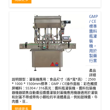
GMP
/ CE
標準
醬料
瓶灌
裝
機，
用於
製藥
行業
產品
詳細
說明類型：灌裝機應用：食品尺寸（長*寬*高）：2500
* 1000 * 1500mm標準：GMP / CE操作面板：彩色觸摸
屏輔料：SS304 / 316高光：醬料瓶灌裝機，醬料包裝機
器機器銷售自動番茄醬醬灌裝封蓋機應用機器適用於灌裝
和封蓋不帶或帶有小顆粒的半液體產品，例如甜辣醬，牛
肉醬，豆...
閱讀更多