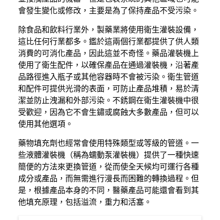
會發生變化或修改，主要是為了保持產品不受污染。
除食品和飲料行業外，製藥業將使用衛生灌裝設備，
這比任何行業都多。鑑於這兩個行業都提供了供人類
消費的可消化產品，因此這並不奇怪。藥品灌裝機上
使用了衛生配件，以確保產品在通過灌裝機，沿著產
品路徑進入瓶子或其他容器時不會被污染。衛生管道
和配件可提供光滑的表面，可防止產品堆積，易於清
潔並防止洩漏和外部污染。不銹鋼在衛生灌裝機中很
受歡迎，因為它不會生鏽或腐蝕大多數產品，但可以
使用其他選項。
藥物填充劑也經常會使用特殊類型或等級的管道。一
些液體灌裝機（稱為蠕動泵灌裝機）提供了一種快速
簡便的方法來更換管道，從而使全天候均可運行各種
成分或產品，而無需進行漫長而困難的轉換過程。但
是，根據產品本身的不同，醫藥產品可能還會看到其
他填充原理，包括溢流，重力和活塞。