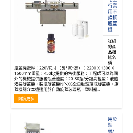
行業
用不
銹鋼
瓶蓋
機
詳細
的產
品描
述名
稱：
瓶蓋機電壓：220V尺寸（長*寬*高）：2200 X 1300 X
1600mm重量：450kg提供的售後服務：工程師可以為國
外的機械提供服務瓶蓋速度：20-80瓶/分鐘高輕型：液體
灌裝旋蓋機，裝瓶旋蓋機NP-XG全自動玻璃瓶旋蓋機，旋
蓋機簡介本機適用於自動旋蓋玻璃瓶，塑料瓶...
閱讀更多
用於
製
藥/