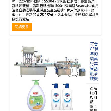
壓：220V物料軌道：SS304 / 316服務期限：終生高光：
醬料灌裝機，醬料包裝機50-500ml蛋黃醬Bearnaise食用
油瓶自動灌裝旋蓋機產品產品描述1.適用於調味料，蜂
蜜，油，糊料的灌裝和旋蓋。 2.本機採用不銹鋼活塞計量
泵進行灌裝，...
閱讀更多
符合
CE標
準的
製藥
行業
果醬
瓶灌
裝機
產品
詳細
說明
類
型：
灌裝