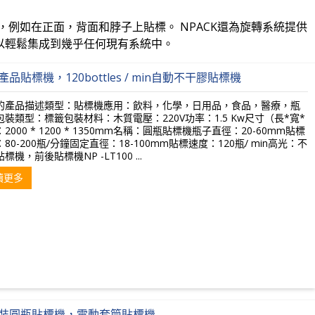
，例如在正面，背面和脖子上貼標。 NPACK還為旋轉系統提供
以輕鬆集成到幾乎任何現有系統中。
產品貼標機，120bottles / min自動不干膠貼標機
的產品描述類型：貼標機應用：飲料，化學，日用品，食品，醫療，瓶
包裝類型：標籤包裝材料：木質電壓：220V功率：1.5 Kw尺寸（長*寬*
2000 * 1200 * 1350mm名稱：圓瓶貼標機瓶子直徑：20-60mm貼標
80-200瓶/分鐘固定直徑：18-100mm貼標速度：120瓶/ min高光：不
標機，前後貼標機NP -LT100 ...
讀更多
裝圓瓶貼標機，電動套筒貼標機