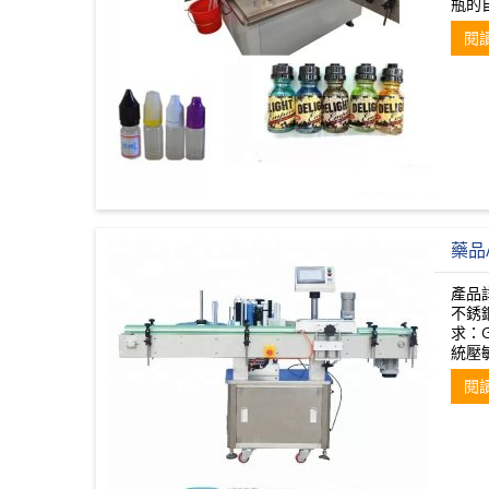
瓶的
閱
藥品
產品
不銹鋼
求：
統壓
閱