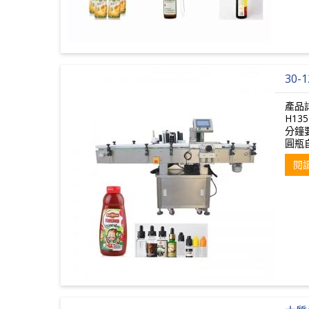
30
產品詳
H13
分鐘
圓瓶
閱