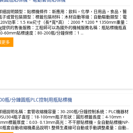
詳細說明類型：貼標機條件：新應用：飲料，化學，日用品，食品，醫
瓶子或管包裝類型：標籤包裝材料：木材自動等級：自動驅動類型：電
20V功率：1.5 Kw尺寸（長*寬*高）：2000 * 1200 * 1350mm重量：
0Kg提供的售後服務：工程師可以為國外的機械服務名稱：瓶貼標機瓶直
0-60mm貼標速度：80-200瓶/分鐘保修：1 ...
讀更多
-200瓶/分鐘圓瓶PLC控制用瓶貼標機
詳細說明名稱：套管收縮機容量：30-200瓶/分鐘控制系統：PLC機器材
SU304瓶子直徑：18-100mm瓶子形狀：圓形標籤長度：4-10mm，
18mm標籤厚度：0.03- 0.13mm高光：不干膠貼標機，全自動貼標機NP-
200瓶套自動收縮機產品說明1.整條生產線可自動或手動調整產量：自動...