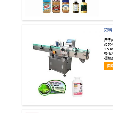
飲料
產品
裝類
1.5
後服
標速度
閱