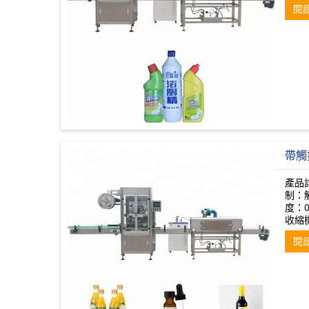
閱
帶觸
產品
制：觸
度：0
收縮
閱