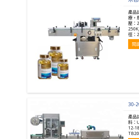
產品
療，
壓：2
25
徑：2
閱
30
產品
料：U
12-
TB