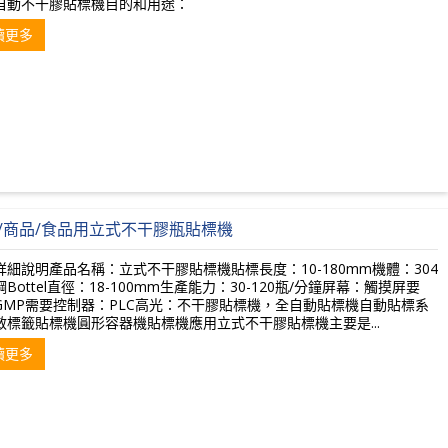
自動不干膠貼標機目的和用途：
讀更多
/商品/食品用立式不干膠瓶貼標機
詳細說明產品名稱：立式不干膠貼標機貼標長度：10-180mm機體：304
Bottel直徑：18-100mm生產能力：30-120瓶/分鐘屏幕：觸摸屏要
GMP需要控制器：PLC高光：不干膠貼標機，全自動貼標機自動貼標系
敏標籤貼標機圓形容器機貼標機應用立式不干膠貼標機主要是...
讀更多