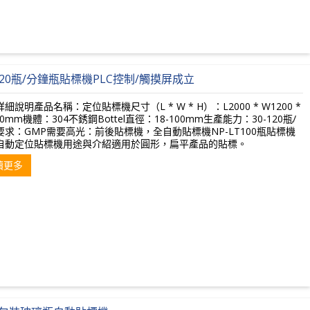
-120瓶/分鐘瓶貼標機PLC控制/觸摸屏成立
細說明產品名稱：定位貼標機尺寸（L * W * H）：L2000 * W1200 *
50mm機體：304不銹鋼Bottel直徑：18-100mm生產能力：30-120瓶/
要求：GMP需要高光：前後貼標機，全自動貼標機NP-LT100瓶貼標機
自動定位貼標機用途與介紹適用於圓形，扁平產品的貼標。
讀更多